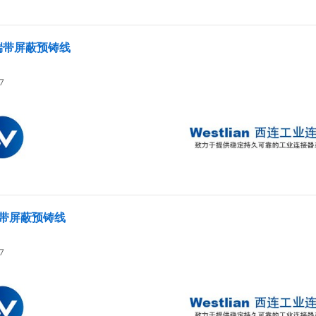
双端带屏蔽预铸线
7
端带屏蔽预铸线
7