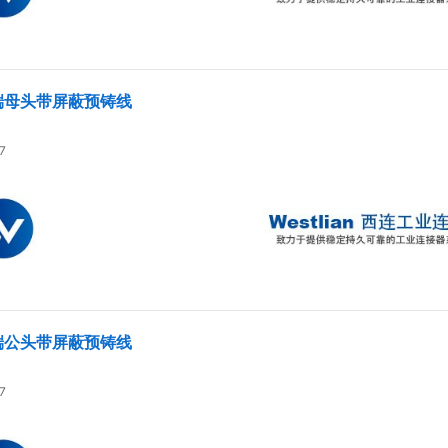
单端母头带屏蔽预铸线
7
单端公头带屏蔽预铸线
7