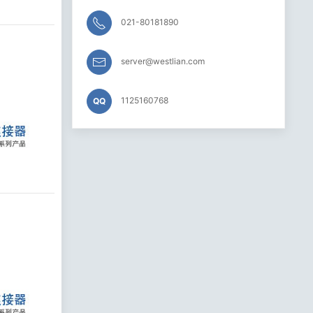
021-80181890
server@westlian.com
1125160768
QQ