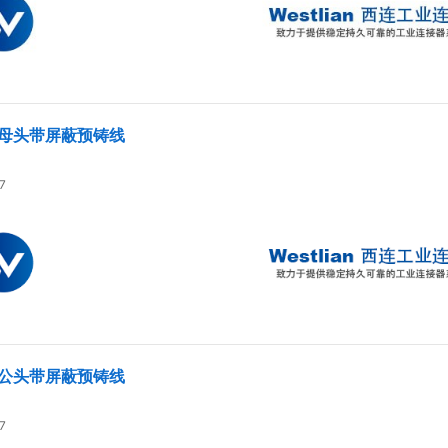
端母头带屏蔽预铸线
7
端公头带屏蔽预铸线
7