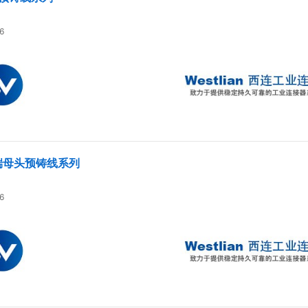
6
单端母头预铸线系列
6