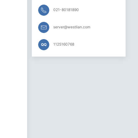
021-80181890
server@westlian.com
1125160768
QQ